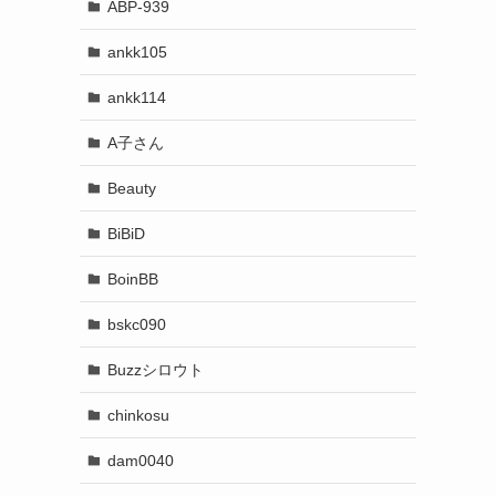
ABP-939
ankk105
ankk114
A子さん
Beauty
BiBiD
BoinBB
bskc090
Buzzシロウト
chinkosu
dam0040